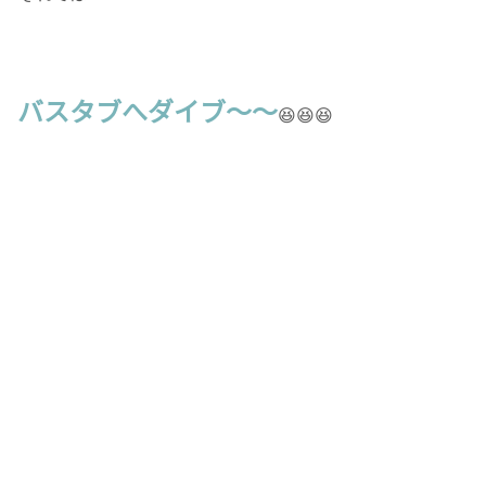
バスタブへダイブ〜〜
😆😆😆