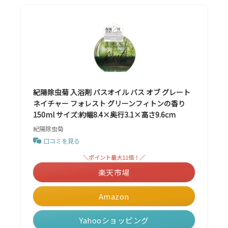
紀陽除虫菊 入浴剤 バスオイル バス オブ グレート
ネイチャー フォレスト グリーンフィトンの香り
150ml サイズ:約幅8.4×奥行3.1×高さ9.6cm
紀陽除虫菊
口コミを見る
＼ポイント最大11倍！／
楽天市場
Amazon
Yahooショッピング