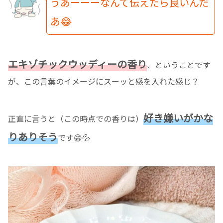
うあーーーなんて伝えたら良いんだ
あ😂
エキゾチックウッディーの香り
、ということです
が、この言葉のイメージにスーッと感を入れた感じ？
好き嫌いがかな
正直に言うと（この時点での香りは）
りありそう
です😁💦