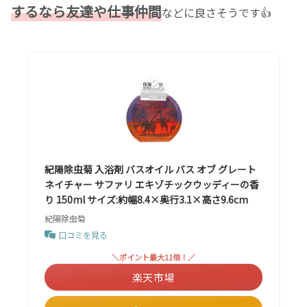
するなら友達や仕事仲間
などに良さそうです👍
紀陽除虫菊 入浴剤 バスオイル バス オブ グレート
ネイチャー サファリ エキゾチックウッディーの香
り 150ml サイズ:約幅8.4×奥行3.1×高さ9.6cm
紀陽除虫菊
口コミを見る
＼ポイント最大11倍！／
楽天市場