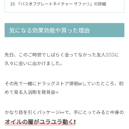
『バスオブグレートネイチャー サファリ』の詳細
気になる効果効能や買った理由
先日、このご時世でしばらく会ってなかった友人🙋🏻‍♀️に
久々に会いに出かけました。
その先で一緒にドラッグストア徘徊wしていたところ、初
めて見る入浴剤を発見😆⭐️
かなり目を引くパッケージ👀で、手にとってみると中身の
オイルの層がユラユラ動く❗️