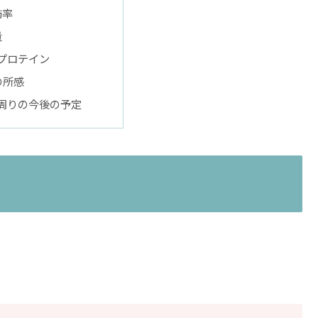
肪率
量
プロテイン
の所感
ing周りの今後の予定