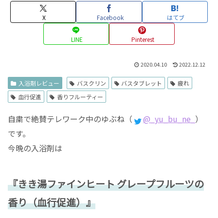
X
Facebook
はてブ
LINE
Pinterest
2020.04.10
2022.12.12
入浴剤レビュー
バスクリン
バスタブレット
疲れ
血行促進
香りフルーティー
自粛で絶賛テレワーク中のゆぶね（
@_yu_bu_ne_
）
です。
今晩の入浴剤は
『きき湯ファインヒート グレープフルーツの
香り（血行促進）』