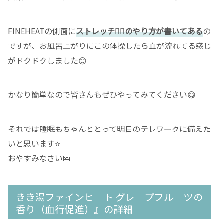
FINEHEATの側面に
ストレッチ🤸‍♂️のやり方が書いてある
の
ですが、お風呂上がりにこの体操したら血が流れてる感じ
がドクドクしました😊
かなり簡単なので皆さんもぜひやってみてください😋
それでは睡眠もちゃんととって明日のテレワークに備えた
いと思います⭐️
おやすみなさい🛌
きき湯ファインヒート グレープフルーツの
香り（血行促進）』の詳細