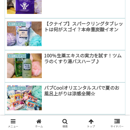
【クナイプ】スパークリングタブレッ
入浴剤レビュー
トは何がスゴイ？本命重炭酸イオン
100％生薬エキスの実力を試す！ツム
入浴剤レビュー
ラのくすり湯バスハーブ♪
バブCoolオリエンタルスパで夏のお
入浴剤レビュー
風呂上がりは涼感全開☆
フレイオイルの入浴剤を堪能！ドイツ
入浴剤レビュー
の歴史あるオイルブランドの実力と
メニュー
ホーム
検索
トップ
サイドバー