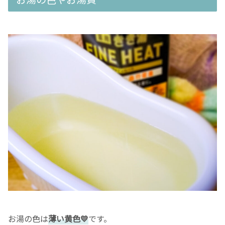
お湯の色は
薄い黄色💛
です。