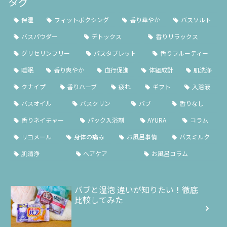
タグ
保湿
フィットボクシング
香り華やか
バスソルト
バスパウダー
デトックス
香りリラックス
グリセリンフリー
バスタブレット
香りフルーティー
睡眠
香り爽やか
血行促進
体組成計
肌洗浄
クナイプ
香りハーブ
疲れ
ギフト
入浴液
バスオイル
バスクリン
バブ
香りなし
香りネイチャー
パック入浴剤
AYURA
コラム
リヨメール
身体の痛み
お風呂事情
バスミルク
肌清浄
ヘアケア
お風呂コラム
バブと温泡 違いが知りたい！徹底
比較してみた