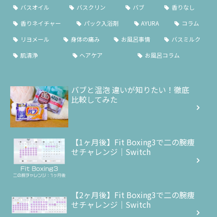
バスオイル
バスクリン
バブ
香りなし
香りネイチャー
パック入浴剤
AYURA
コラム
リヨメール
身体の痛み
お風呂事情
バスミルク
肌清浄
ヘアケア
お風呂コラム
バブと温泡 違いが知りたい！徹底
比較してみた
【1ヶ月後】Fit Boxing3で二の腕痩
せチャレンジ｜Switch
【2ヶ月後】Fit Boxing3で二の腕痩
せチャレンジ｜Switch