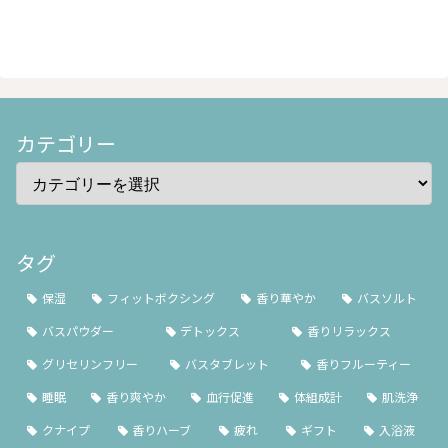
カテゴリー
タグ
保湿
フィットボクシング
香り華やか
バスソルト
バスパウダー
デトックス
香りリラックス
グリセリンフリー
バスタブレット
香りフルーティー
睡眠
香り爽やか
血行促進
体組成計
肌洗浄
クナイプ
香りハーブ
疲れ
ギフト
入浴液