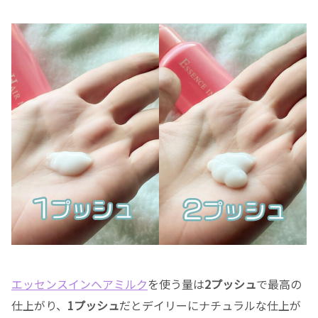
エッセンスインヘアミルク
を使う量は
2プッシュ
で最高の
仕上がり、
1プッシュ
だとデイリーにナチュラルな仕上が