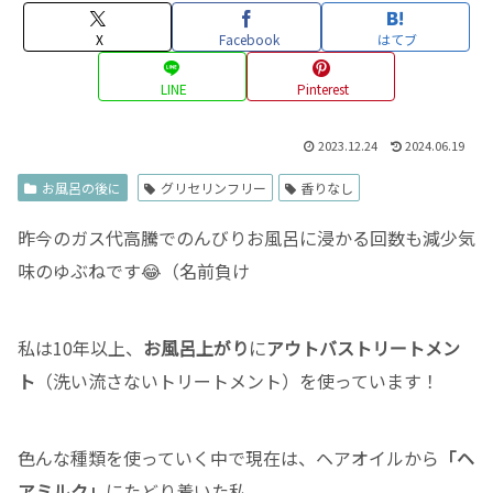
X
Facebook
はてブ
LINE
Pinterest
2023.12.24
2024.06.19
お風呂の後に
グリセリンフリー
香りなし
昨今のガス代高騰でのんびりお風呂に浸かる回数も減少気
味のゆぶねです😂（名前負け
私は10年以上、
お風呂上がり
に
アウトバストリートメン
ト
（洗い流さないトリートメント）を使っています！
色んな種類を使っていく中で現在は、ヘアオイルから
「ヘ
アミルク」
にたどり着いた私。