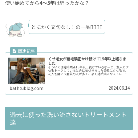
使い始めてから
4〜5年
は経ったかな？
とにかく文句なし！の一品👍🏻👍🏻
くせ毛女が縮毛矯正かけ続けて15年以上経ちま
した
そういえば縮毛矯正15年以上続けているなーと、友人とク
セ毛トークしているときに気づきました😁私はクセ毛で、
友人も癖アリ髪質の人が多く、よく縮毛矯正やストレート
アイロンの話になります。今回は私と縮毛矯正との付き合
い方について書いてみたいと思い...
2024.06.14
bathtublog.com
過去に使った洗い流さないトリートメント
達