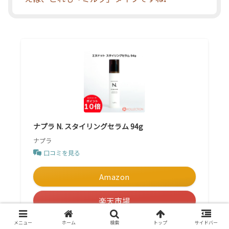
ナプラ N. スタイリングセラム 94g
ナプラ
口コミを見る
Amazon
楽天市場
Yahooショッピング
メニュー
ホーム
検索
トップ
サイドバー