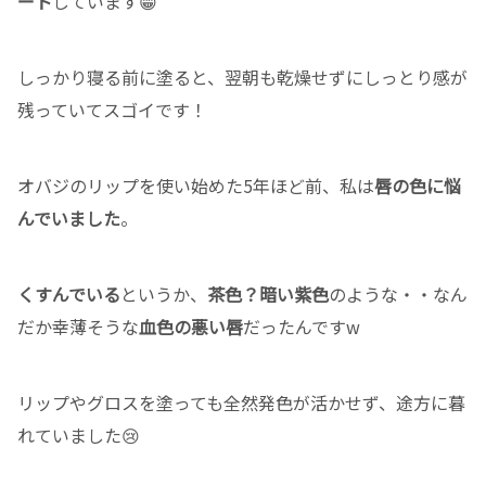
ート
しています😁
しっかり寝る前に塗ると、翌朝も乾燥せずにしっとり感が
残っていてスゴイです！
オバジのリップを使い始めた5年ほど前、私は
唇の色に悩
んでいました
。
くすんでいる
というか、
茶色？暗い紫色
のような・・なん
だか幸薄そうな
血色の悪い唇
だったんですw
リップやグロスを塗っても全然発色が活かせず、途方に暮
れていました😢