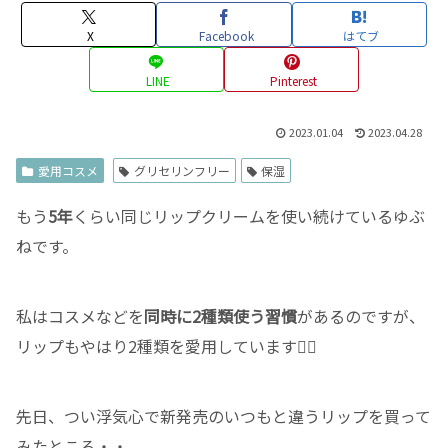
X
Facebook
はてブ
LINE
Pinterest
2023.01.04
2023.04.28
愛用コスメ
グリセリンフリー
保湿
もう
5年
くらい同じリップクリームを使い続けているゆぶ
ねです。
私はコスメなどを
同時に2種類使う習慣
があるのですが、
リップもやはり2種類を愛用しています✌🏻
先日、つい浮気心で新発売のいつもと違うリップを買って
みたところ・・