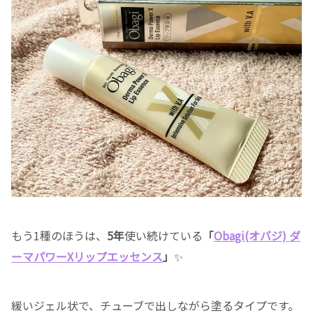
もう1種のほうは、
5年
使い続けている
「
Obagi(オバジ) ダ
ーマパワーXリップエッセンス
」
✨
緩いジェル状で、チューブで出しながら塗るタイプです。