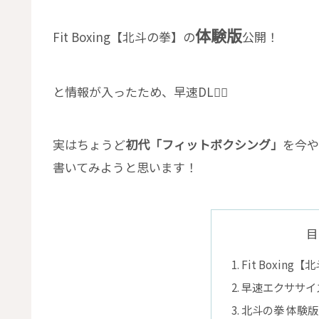
体験版
Fit Boxing【北斗の拳】の
公開！
と情報が入ったため、早速DL👍🏻
実はちょうど
初代「フィットボクシング」
を今や
書いてみようと思います！
目
Fit Boxin
早速エクササイ
北斗の拳 体験版