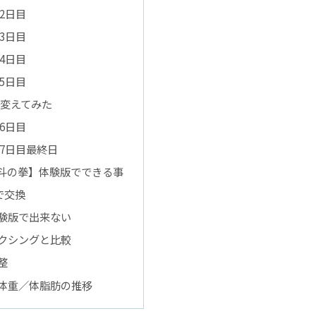
2日目
3日目
4日目
5日目
変えてみた
6日目
版7日目最終日
g【北斗の拳】体験版でできる事
で交換
験版で出来ない
クシングと比較
整
体重／体脂肪の推移